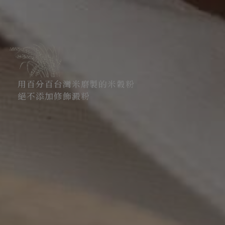
用百分百台灣米磨製的米穀粉
絕不添加修飾澱粉