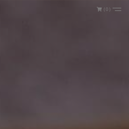
(
0
)