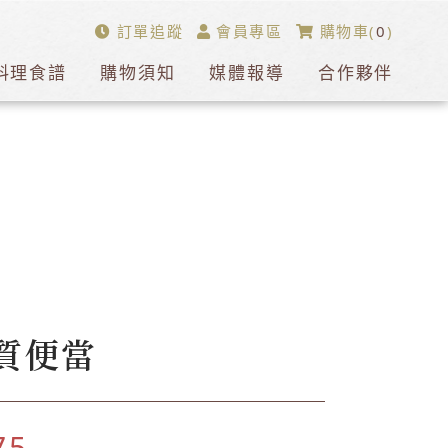
訂單追蹤
會員專區
購物車(
0
)
料理食譜
購物須知
媒體報導
合作夥伴
質便當
75