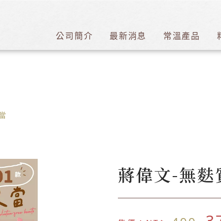
公司簡介
最新消息
常溫產品
當
蔣偉文-無麩
3