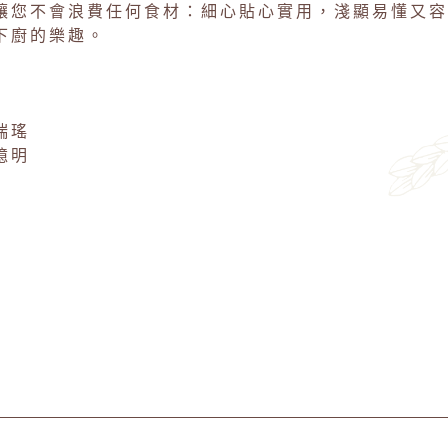
您不會浪費任何食材：細心貼心實用，淺顯易懂又容
下廚的樂趣。
瑞瑤
憶明