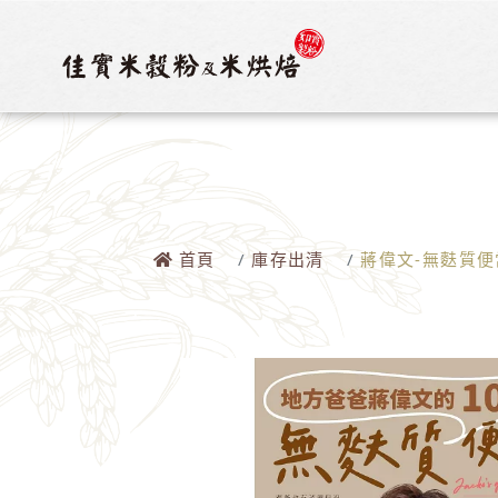
首頁
庫存出清
蔣偉文-無麩質便