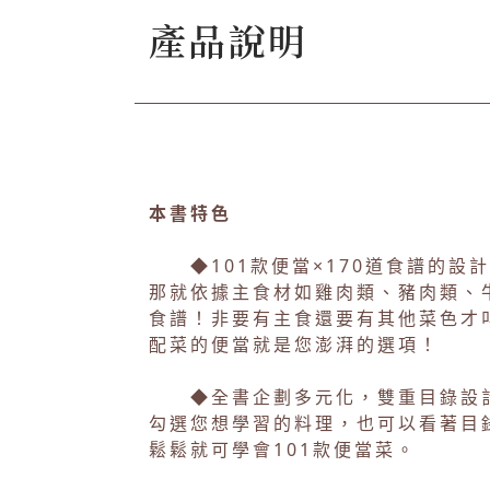
產品說明
本書特色
◆101款便當×170道食譜的設
那就依據主食材如雞肉類、豬肉類、
食譜！非要有主食還要有其他菜色才
配菜的便當就是您澎湃的選項！
◆全書企劃多元化，雙重目錄設計
勾選您想學習的料理，也可以看著目
鬆鬆就可學會101款便當菜。