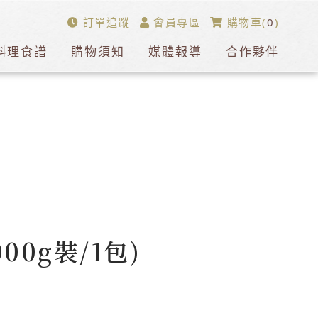
訂單追蹤
會員專區
購物車(
0
)
料理食譜
購物須知
媒體報導
合作夥伴
00g裝/1包)