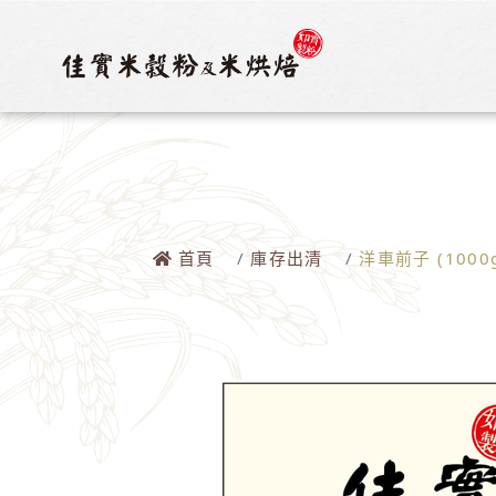
首頁
庫存出清
洋車前子 (1000