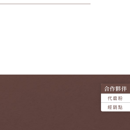
合作夥伴
代磨粉
經銷點