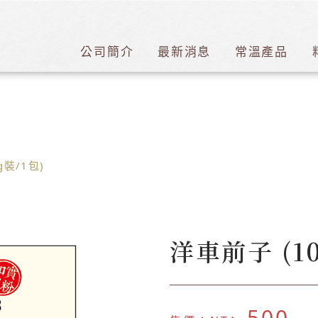
公司簡介
最新消息
常溫產品
g裝/1包)
洋車前子 (10
500